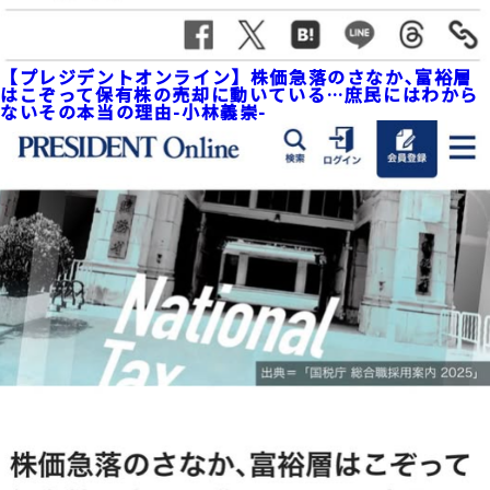
【プレジデントオンライン】株価急落のさなか､富裕層
はこぞって保有株の売却に動いている…庶民にはわから
ないその本当の理由-小林義崇-