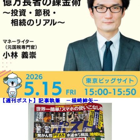
【週刊ポスト】記事執筆 －植崎紳矢－