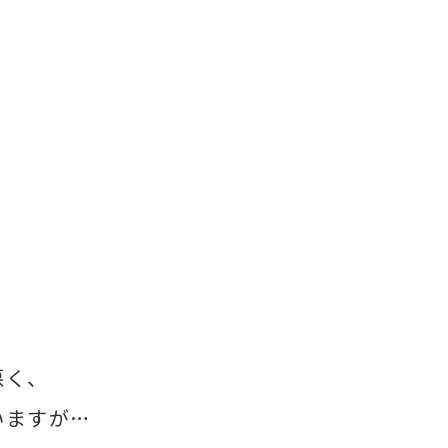
、
。
悪く、
いますが…